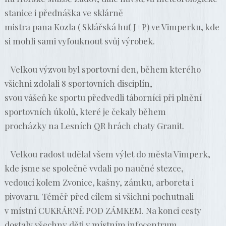
stanice i přednáška ve sklárně
mistra pana Kozla ( Sklářská huť J+P) ve Vimperku, kde
si mohli sami vyfouknout svůj výrobek.
Velkou výzvou byl sportovní den, během kterého
všichni zdolali 8 sportovních disciplín,
svou vášeň ke sportu předvedli táborníci při plnění
sportovních úkolů, které je čekaly během
procházky na Lesních QR hrách chaty Granit.
Velkou radost udělal všem výlet do města Vimperk,
kde jsme se společně vvdali po naučné stezce,
vedoucí kolem Zvonice, kašny, zámku, arboreta i
pivovaru. Téměř před cílem si všichni pochutnali
v místní CUKRÁRNĚ POD ZÁMKEM. Na konci cesty
dostaly všechny děti v místním infocentrum