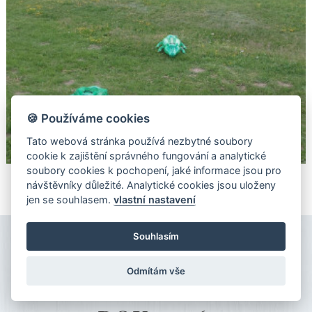
🍪 Používáme cookies
Tato webová stránka používá nezbytné soubory
cookie k zajištění správného fungování a analytické
soubory cookies k pochopení, jaké informace jsou pro
návštěvníky důležité. Analytické cookies jsou uloženy
jen se souhlasem.
vlastní nastavení
Souhlasím
Odmítám vše
REZERVACE POBYTŮ NA