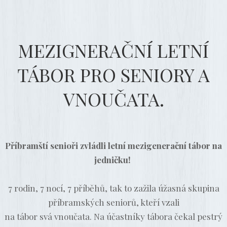
MEZIGNERAČNÍ LETNÍ
TÁBOR PRO SENIORY A
VNOUČATA.
Příbramští senioři zvládli letní mezigenerační tábor na
jedničku!
7 rodin, 7 nocí, 7 příběhů, tak to zažila úžasná skupina
příbramských seniorů, kteří vzali
na tábor svá vnoučata. Na účastníky tábora čekal pestrý