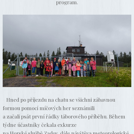
program.
Hned po příjezdu na chatu se všichni zábavnou
formou pomocí míčových her seznámili
a začali psát první řádky táborového příběhu. Během
týdne účastníky čekala exkurze
na Horské službě Zadov, dále návštěva meteorologické