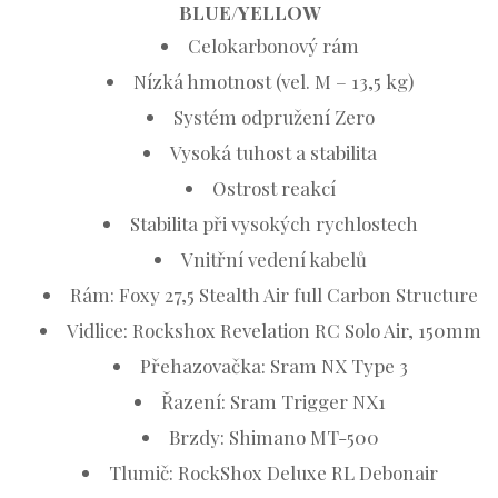
BLUE/YELLOW
Celokarbonový rám
Nízká hmotnost (vel. M – 13,5 kg)
Systém odpružení Zero
Vysoká tuhost a stabilita
Ostrost reakcí
Stabilita při vysokých rychlostech
Vnitřní vedení kabelů
Rám: Foxy 27,5 Stealth Air full Carbon Structure
Vidlice: Rockshox Revelation RC Solo Air, 150mm
Přehazovačka: Sram NX Type 3
Řazení: Sram Trigger NX1
Brzdy: Shimano MT-500
Tlumič: RockShox Deluxe RL Debonair