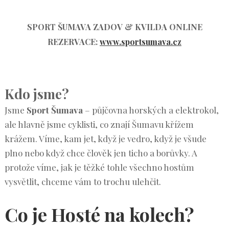
SPORT ŠUMAVA ZADOV & KVILDA ONLINE
REZERVACE
:
www.sportsumava.cz
Kdo jsme?
Jsme
Sport Šumava
– půjčovna horských a elektrokol,
ale hlavně jsme cyklisti, co znají Šumavu křížem
krážem. Víme, kam jet, když je vedro, když je všude
plno nebo když chce člověk jen ticho a borůvky. A
protože víme, jak je těžké tohle všechno hostům
vysvětlit, chceme vám to trochu ulehčit.
Co je Hosté na kolech?