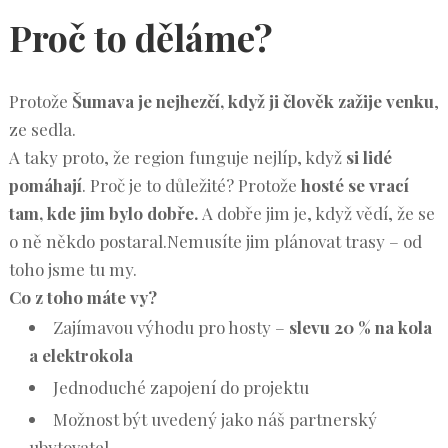
Proč to děláme?
Protože
Šumava je nejhezčí, když ji člověk zažije venku
,
ze sedla.
A taky proto, že region funguje nejlíp, když
si lidé
pomáhají
. Proč je to důležité? Protože
hosté se vrací
tam, kde jim bylo dobře.
A dobře jim je, když vědí, že se
o ně někdo postaral.Nemusíte jim plánovat trasy – od
toho jsme tu my.
Co z toho máte vy?
Zajímavou výhodu pro hosty –
slevu 20 % na kola
a elektrokola
Jednoduché zapojení do projektu
Možnost být uvedený jako náš partnerský
ubytovatel