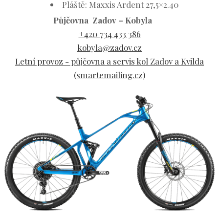
Pláště: Maxxis Ardent 27,5×2.40
Půjčovna Zadov – Kobyla
+420 734 433 386
kobyla@zadov.cz
Letní provoz - půjčovna a servis kol Zadov a Kvilda
(smartemailing.cz)