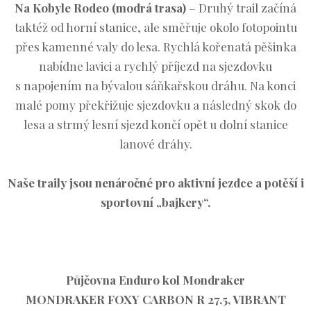
Na Kobyle Rodeo (modrá trasa)
– Druhý trail začíná
taktéž od horní stanice, ale směřuje okolo fotopointu
přes kamenné valy do lesa. Rychlá kořenatá pěšinka
nabídne lavici a rychlý příjezd na sjezdovku
s napojením na bývalou sáňkařskou dráhu. Na konci
malé pomy překřižuje sjezdovku a následný skok do
lesa a strmý lesní sjezd končí opět u dolní stanice
lanové dráhy.
Naše traily jsou nenáročné pro aktivní jezdce a potěší i
sportovní „bajkery“.
Půjčovna Enduro kol Mondraker
MONDRAKER FOXY CARBON R 27,5, VIBRANT