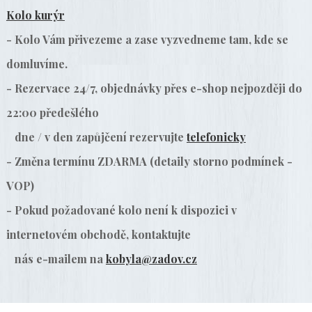
Kolo kurýr
- Kolo Vám přivezeme a zase vyzvedneme tam, kde se
domluvíme.
- Rezervace 24/7, objednávky přes e-shop nejpozději do
22:00 předešlého
dne / v den zapůjčení rezervujte
telefonicky
- Změna termínu ZDARMA (detaily storno podmínek -
VOP)
- Pokud požadované kolo není k dispozici v
internetovém obchodě, kontaktujte
nás e-mailem na
kobyla@zadov.cz