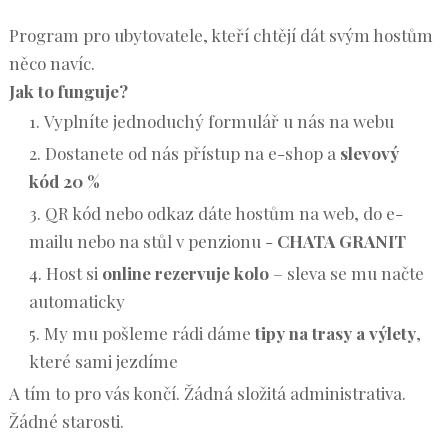
Program pro ubytovatele, kteří chtějí dát svým hostům
něco navíc.
Jak to funguje?
Vyplníte jednoduchý formulář u nás na webu
Dostanete od nás přístup na e-shop a
slevový
kód 20 %
QR kód nebo odkaz dáte hostům na web, do e-
mailu nebo na stůl v penzionu -
CHATA GRANIT
Host si
online rezervuje kolo
– sleva se mu načte
automaticky
My mu pošleme rádi dáme
tipy na trasy a výlety
,
které sami jezdíme
A tím to pro vás končí. Žádná složitá administrativa.
Žádné starosti.