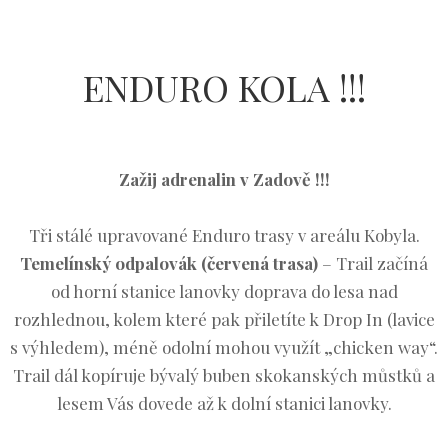
ENDURO KOLA !!!
Zažij adrenalin v Zadově !!!
Tři stálé upravované Enduro trasy v areálu Kobyla.
Temelínský odpalovák (červená trasa)
– Trail začíná
od horní stanice lanovky doprava do lesa nad
rozhlednou, kolem které pak přiletíte k Drop In (lavice
s výhledem), méně odolní mohou využít „chicken way“.
Trail dál kopíruje bývalý buben skokanských můstků a
lesem Vás dovede až k dolní stanici lanovky.