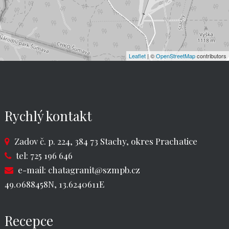
Leaflet
| ©
OpenStreetMap
contributors
Rychlý kontakt
Zadov č. p. 224, 384 73 Stachy, okres Prachatice
tel: 725 196 646
e-mail:
chatagranit@szmpb.cz
49.0688458N, 13.6240611E
Recepce