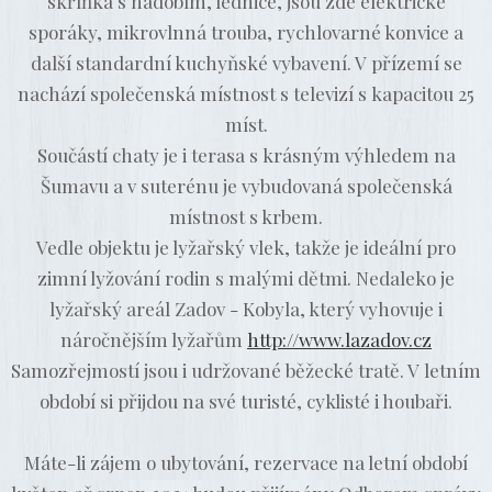
skříňka s nádobím, lednice, jsou zde elektrické
sporáky, mikrovlnná trouba, rychlovarné konvice a
další standardní kuchyňské vybavení. V přízemí se
nachází společenská místnost s televizí s kapacitou 25
míst.
Součástí chaty je i terasa s krásným výhledem na
Šumavu a v suterénu je vybudovaná společenská
místnost s krbem.
Vedle objektu je lyžařský vlek, takže je ideální pro
zimní lyžování rodin s malými dětmi. Nedaleko je
lyžařský areál Zadov - Kobyla, který vyhovuje i
náročnějším lyžařům
http://www.lazadov.cz
Samozřejmostí jsou i udržované běžecké tratě. V letním
období si přijdou na své turisté, cyklisté i houbaři.
Máte-li zájem o ubytování, r
ezervace na letní období