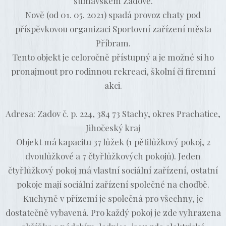
šumavském Zadově.
Nově (od 01. 05. 2021) spadá provoz chaty pod
příspěvkovou organizaci Sportovní zařízení města
Příbram.
Tento objekt je celoročně přístupný a je možné si ho
pronajmout pro rodinnou rekreaci, školní či firemní
akci.
Adresa: Zadov č. p. 224, 384 73 Stachy, okres Prachatice,
Jihočeský kraj
Objekt má kapacitu 37 lůžek (1 pětilůžkový pokoj, 2
dvoulůžkové a 7 čtyřlůžkových pokojů). Jeden
čtyřlůžkový pokoj má vlastní sociální zařízení, ostatní
pokoje mají sociální zařízení společné na chodbě.
Kuchyně v přízemí je společná pro všechny, je
dostatečně vybavená. Pro každý pokoj je zde vyhrazena