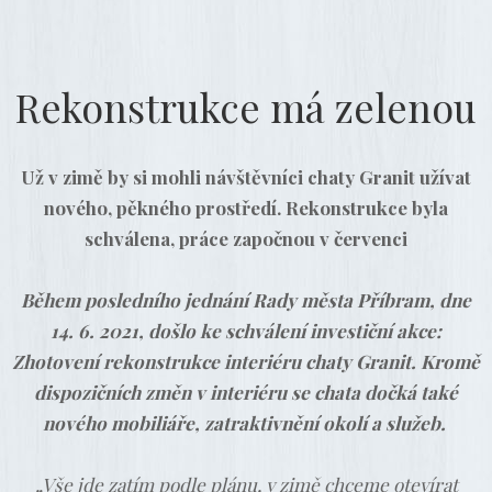
Rekonstrukce má zelenou
Už v zimě by si mohli návštěvníci chaty Granit užívat
nového, pěkného prostředí. Rekonstrukce byla
schválena, práce započnou v červenci
Během posledního jednání Rady města Příbram, dne
14. 6. 2021, došlo ke schválení investiční akce:
Zhotovení rekonstrukce interiéru chaty Granit. Kromě
dispozičních změn v interiéru se chata dočká také
nového mobiliáře, zatraktivnění okolí a služeb.
„Vše jde zatím podle plánu, v zimě chceme otevírat