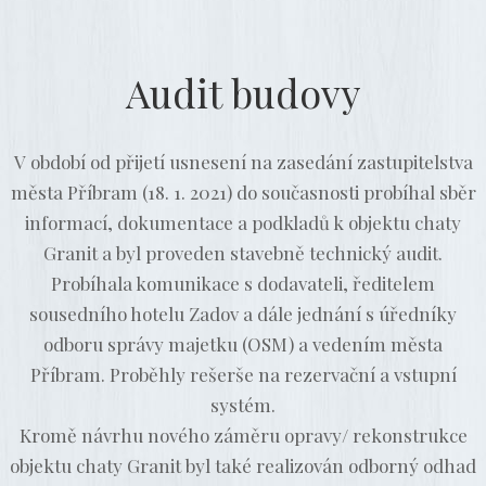
Audit budovy
V období od přijetí usnesení na zasedání zastupitelstva
města Příbram (18. 1. 2021) do současnosti probíhal sběr
informací, dokumentace a podkladů k objektu chaty
Granit a byl proveden stavebně technický audit.
Probíhala komunikace s dodavateli, ředitelem
sousedního hotelu Zadov a dále jednání s úředníky
odboru správy majetku (OSM) a vedením města
Příbram. Proběhly rešerše na rezervační a vstupní
systém.
Kromě návrhu nového záměru opravy/ rekonstrukce
objektu chaty Granit byl také realizován odborný odhad