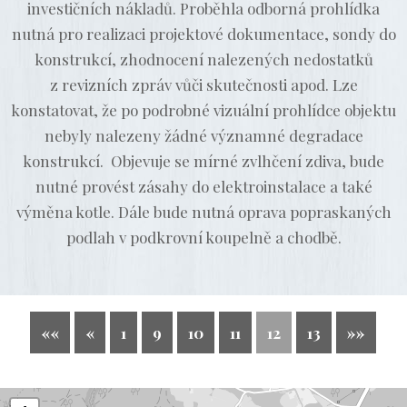
investičních nákladů. Proběhla odborná prohlídka
nutná pro realizaci projektové dokumentace, sondy do
konstrukcí, zhodnocení nalezených nedostatků
z revizních zpráv vůči skutečnosti apod. Lze
konstatovat, že po podrobné vizuální prohlídce objektu
nebyly nalezeny žádné významné degradace
konstrukcí. Objevuje se mírné zvlhčení zdiva, bude
nutné provést zásahy do elektroinstalace a také
výměna kotle. Dále bude nutná oprava popraskaných
podlah v podkrovní koupelně a chodbě.
««
«
1
9
10
11
12
13
»»