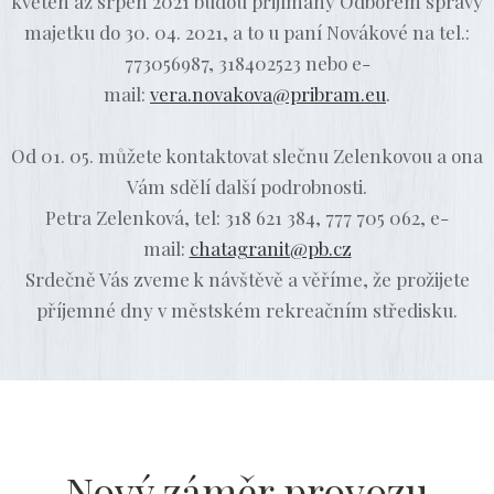
květen až srpen 2021 budou přijímány Odborem správy
majetku do 30. 04. 2021, a to u paní Novákové na tel.:
773056987, 318402523 nebo e-
mail:
vera.novakova@pribram.eu
.
Od 01. 05. můžete kontaktovat slečnu Zelenkovou a ona
Vám sdělí další podrobnosti.
Petra Zelenková, tel:
318 621 384
, 777 705 062, e-
mail:
chatagranit@pb.cz
Srdečně Vás zveme k návštěvě a věříme, že prožijete
příjemné dny v městském rekreačním středisku.
Nový záměr provozu