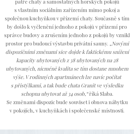
patře chaty a samostatných horských pokojů
s vlastním sociálním zařízením mimo pokoj a
společnou kuchyňkou v přízemí chaty. Současně s tím
by došlo k vyčlenění jednoho z pokojů v přízemí pro
správce budovy a zrušením jednoho z pokojů by vznikl
prostor pro budoucí výstavbu privátní sauny.
„Novými
dispozičními změnami sice dojde k faktickému snížení
kapacity ubytovaných z 38 ubytovaných na 28
ubytovaných, nicméně kvalita se tím dostane mnohem
výše. V rodinných apartmánech lze navíc počítat
s přistýlkami, a tak bude chata Granit ve výsledku
schopna ubytovat až 34 osob,“
říká Slaba.
Se změnami dispozic bude souviset i obnova nábytku
v pokojích, v kuchyňkách i společenské místnosti.