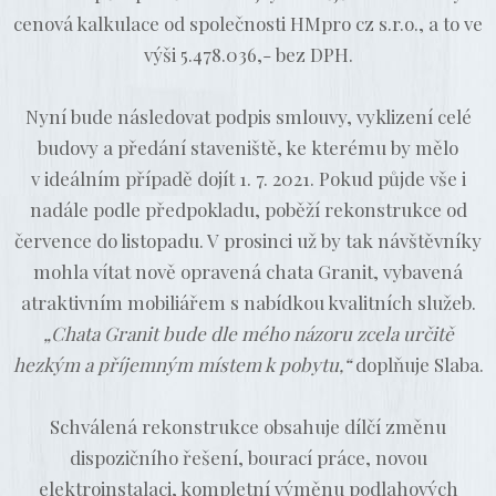
cenová kalkulace od společnosti HMpro cz s.r.o., a to ve
výši 5.478.036,- bez DPH.
Nyní bude následovat podpis smlouvy, vyklizení celé
budovy a předání staveniště, ke kterému by mělo
v ideálním případě dojít 1. 7. 2021. Pokud půjde vše i
nadále podle předpokladu, poběží rekonstrukce od
července do listopadu. V prosinci už by tak návštěvníky
mohla vítat nově opravená chata Granit, vybavená
atraktivním mobiliářem s nabídkou kvalitních služeb.
„Chata Granit bude dle mého názoru zcela určitě
hezkým a příjemným místem k pobytu,“
doplňuje Slaba.
Schválená rekonstrukce obsahuje dílčí změnu
dispozičního řešení, bourací práce, novou
elektroinstalaci, kompletní výměnu podlahových