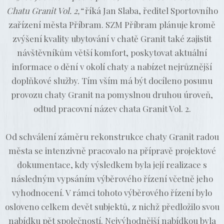
Chatu Granit Vol. 2,“
říká Jan Slaba, ředitel Sportovního
zařízení města Příbram. SZM Příbram plánuje kromě
zvýšení kvality ubytování v chatě Granit také zajistit
návštěvníkům větší komfort, poskytovat aktuální
informace o dění v okolí chaty a nabízet nejrůznější
doplňkové služby. Tím vším má být docíleno posunu
provozu chaty Granit na pomyslnou druhou úroveň,
odtud pracovní název chata Granit Vol. 2.
Od schválení záměru rekonstrukce chaty Granit radou
města se intenzivně pracovalo na přípravě projektové
dokumentace, kdy výsledkem byla její realizace s
následným vypsáním výběrového řízení včetně jeho
vyhodnocení. V rámci tohoto výběrového řízení bylo
osloveno celkem devět subjektů, z nichž předložilo svou
nabídku pět společností. Nejvýhodnější nabídkou byla