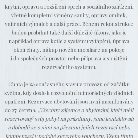
krytin, opravu a rozšíření sprch a sociálního zařízení,
včetně kompletní výměny sanity, opravy omítek,
vnitřních výmaleb a další práce. Během rekonstrukce
budou probíhat také další důležité úkony, jako je
například oprava kotle a systému vytápění, úprava
okolí chaty, nákup nového mobiliáře na pokoje
i do společných prostor nebo příprava a spuštění
rezervačního systému.
Chata je za současného stavu v provozu od začátku
května, kdy došlo k rozvolnění mimořádných vládních
opatření. Rezervace ubytování jsou nyní nasmlouvány
do 27. června.
„Všechny zájemce o ubytování, kteří měli
rezervovaný svůj pobyt na prázdniny, jsme kontaktovali
a dohodli se s nimi na přesunu jejich rezervací nebo
kompenzaci v podobě slevového voucheru. Všem tímto