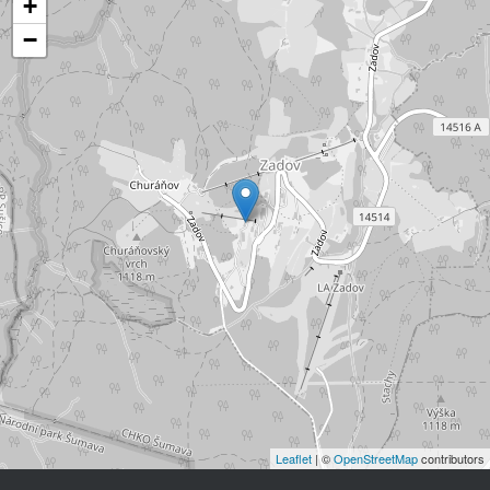
+
−
Leaflet
| ©
OpenStreetMap
contributors