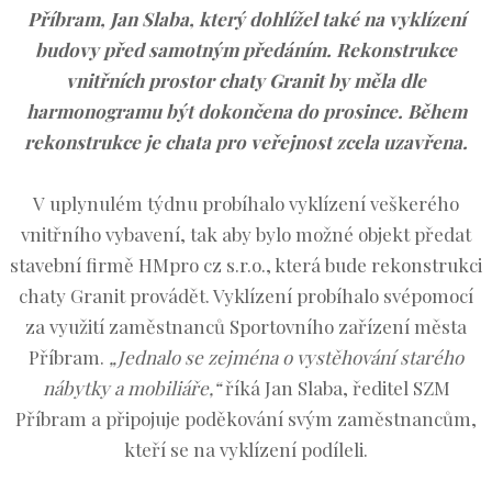
Příbram, Jan Slaba, který dohlížel také na vyklízení
budovy před samotným předáním.
Rekonstrukce
vnitřních prostor chaty Granit by měla dle
harmonogramu být dokončena do prosince. Během
rekonstrukce je chata pro veřejnost zcela uzavřena.
V uplynulém týdnu probíhalo vyklízení veškerého
vnitřního vybavení, tak aby bylo možné objekt předat
stavební firmě HMpro cz s.r.o., která bude rekonstrukci
chaty Granit provádět. Vyklízení probíhalo svépomocí
za využití zaměstnanců Sportovního zařízení města
Příbram.
„Jednalo se zejména o vystěhování starého
nábytky a mobiliáře,“
říká Jan Slaba, ředitel SZM
Příbram a připojuje poděkování svým zaměstnancům,
kteří se na vyklízení podíleli.