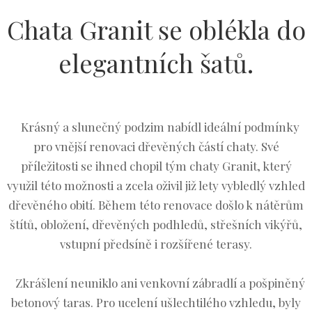
Chata Granit se oblékla do
elegantních šatů.
Krásný a slunečný podzim nabídl ideální podmínky
pro vnější renovaci dřevěných částí chaty. Své
příležitosti se ihned chopil tým chaty Granit, který
využil této možnosti a zcela oživil již lety vybledlý vzhled
dřevěného obití. Během této renovace došlo k nátěrům
štítů, obložení, dřevěných podhledů, střešních vikýřů,
vstupní předsíně i rozšířené terasy.
Zkrášlení neuniklo ani venkovní zábradlí a pošpiněný
betonový taras. Pro ucelení ušlechtilého vzhledu, byly