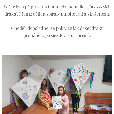
Večer byla připravena tematická pohádka „Jak vycvičit
draka“. Při níž děti nasbíraly mnoho rad a zkušeností.
V neděli dopoledne, se pak více jak deset draků
prohánělo po sjezdovce u Horejšů.